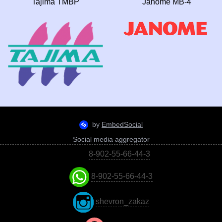
Tajima TMBP
Janome MB-4
Social media aggregator
8-902-55-66-44-3
8-902-55-66-44-3
shevron_zakaz